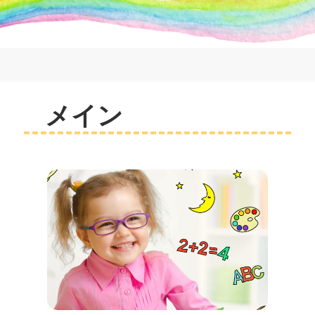
コ
ン
テ
ン
ツ
へ
RAINBOWMIMIZU
メイン
ス
キ
ッ
プ