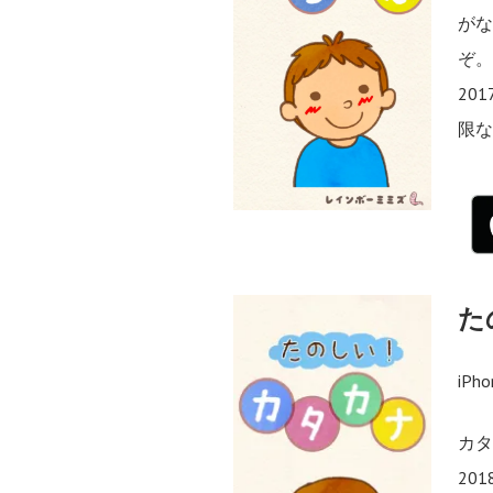
が
ぞ
20
限
た
iPh
カ
20