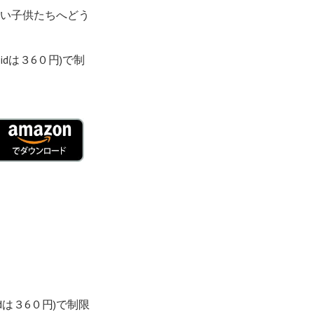
ない子供たちへどう
idは３6０円)で制
dは３6０円)で制限