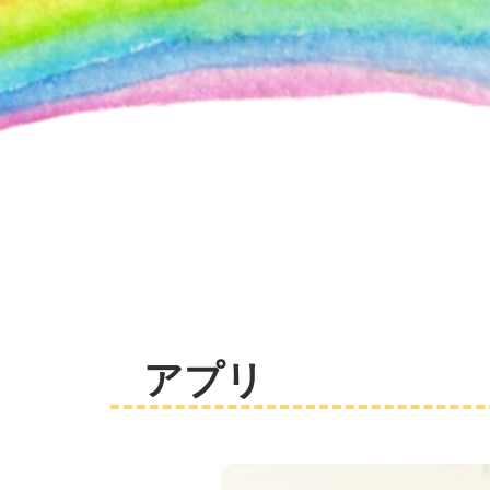
コ
ン
テ
ン
ツ
へ
ス
キ
ッ
プ
RAINBOWMIMIZU
アプリ