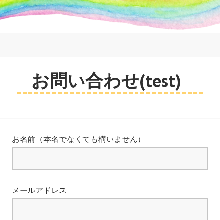
コ
ン
テ
ン
ツ
へ
RAINBOWMIMIZU
お問い合わせ(test)
ス
キ
ッ
プ
お名前（本名でなくても構いません）
メールアドレス