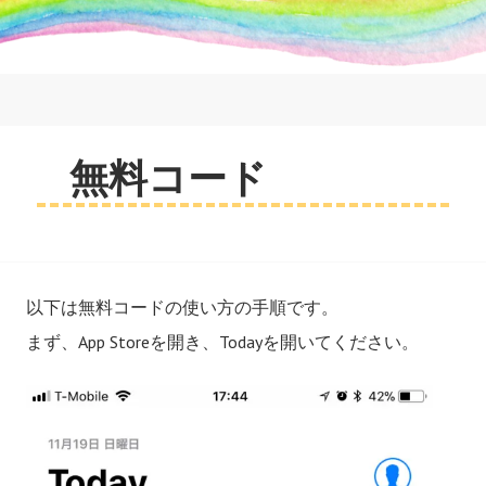
コ
ン
テ
ン
ツ
へ
RAINBOWMIMIZU
無料コード
ス
キ
ッ
プ
以下は無料コードの使い方の手順です。
まず、App Storeを開き、Todayを開いてください。