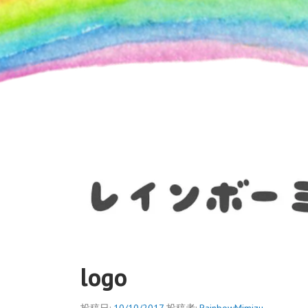
コ
ン
テ
ン
ツ
へ
ス
キ
ッ
プ
RAINBOWMIMIZU
logo