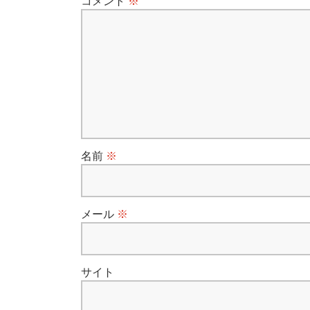
コメント
※
ー
シ
ョ
ン
名前
※
メール
※
サイト