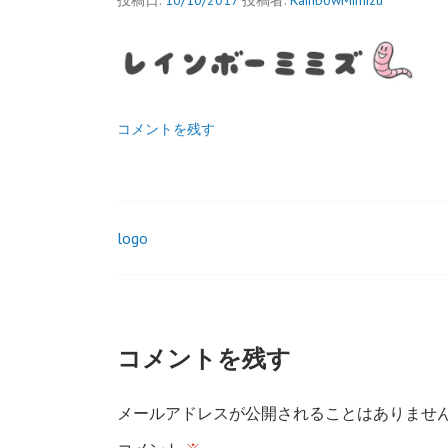
投稿日:
10/10/2017
投稿者:
RainbowMimizu
コメントを残す
logo
投
稿
ナ
コメントを残す
ビ
メールアドレスが公開されることはありませ
ゲ