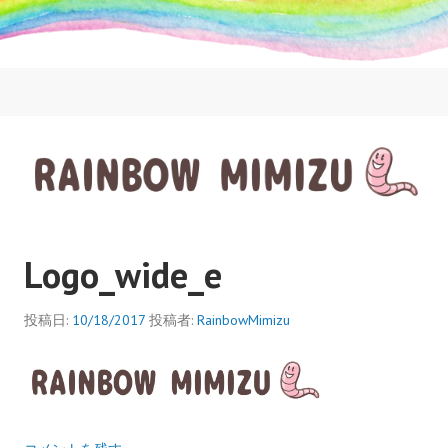
コ
ン
テ
ン
ツ
へ
ス
キ
ッ
RAINBOWMIMIZU
プ
Logo_wide_e
投稿日:
10/18/2017
投稿者:
RainbowMimizu